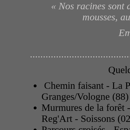
« Nos racines sont 
mousses, au
Em
......................................
Quelq
Chemin faisant - La Pe
Granges/Vologne (88) -
Murmures de la forêt 
Reg'Art - Soissons (02
Parcours croisés - Esp