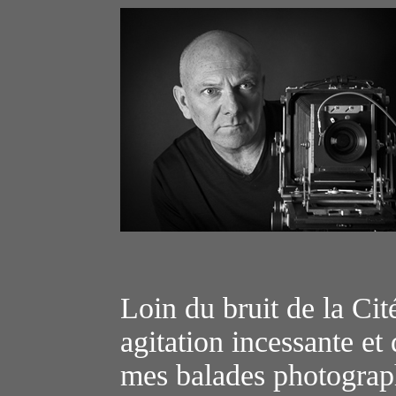
Loin du bruit de la Cit
agitation incessante et
mes balades photograph