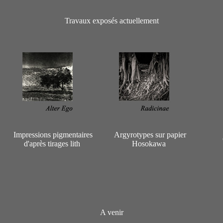
Travaux exposés actuellement
Impressions pigmentaires
Argyrotypes sur papier
d'après tirages lith
Hosokawa
A venir