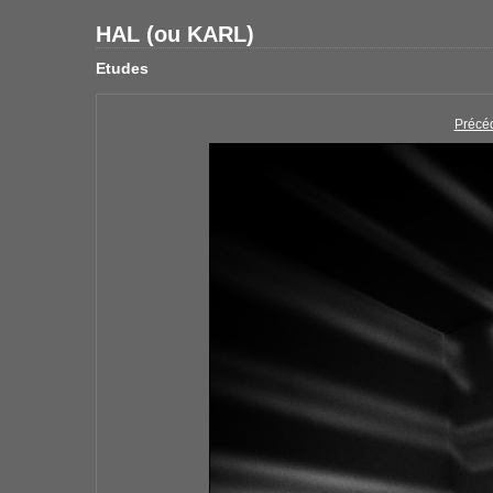
HAL (ou KARL)
Etudes
Précé