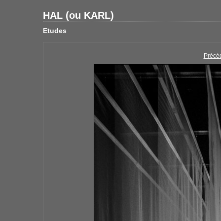
HAL (ou KARL)
Etudes
Précé