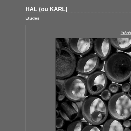
HAL (ou KARL)
Etudes
Précé