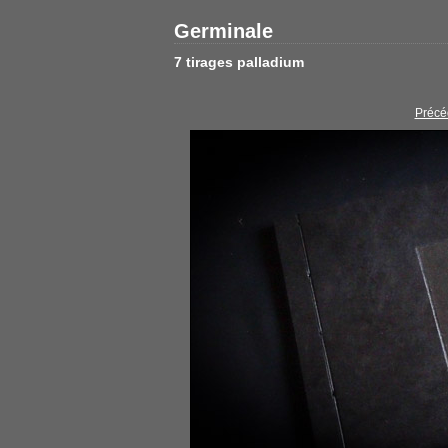
Germinale
7 tirages palladium
Précé